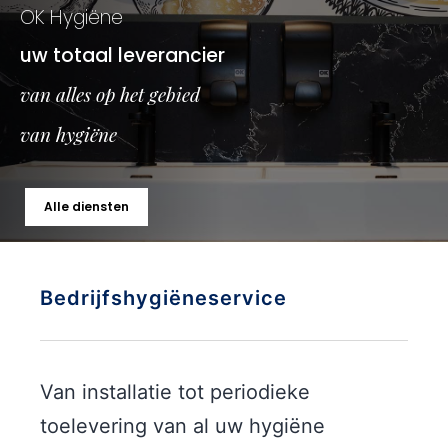
O
K
H
y
g
i
ë
n
e
u
w
t
o
t
a
a
l
l
e
v
e
r
a
n
c
i
e
r
v
a
n
a
l
l
e
s
o
p
h
e
t
g
e
b
i
e
d
v
a
n
h
y
g
i
ë
n
e
Alle diensten
Bedrijfshygiëneservice
Van installatie tot periodieke
toelevering van al uw hygiëne